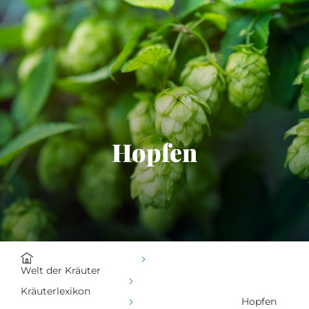
alt springen
Hopfen
Welt der Kräuter
Kräuterlexikon
Hopfen