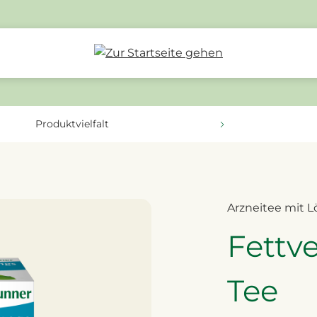
Produktvielfalt
Arzneitee mit 
Fettv
Tee