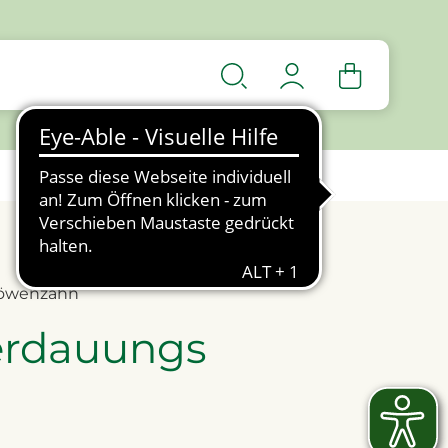
Magen & Darm
Löwenzahn
erdauungs