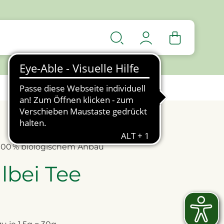
Balance & Wellness
 100 % biologischem Anbau
lbei Tee